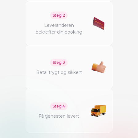
Steg
2
Leverandøren
bekrefter din booking
Steg
3
Betal trygt og sikkert
Steg
4
Få tjenesten levert